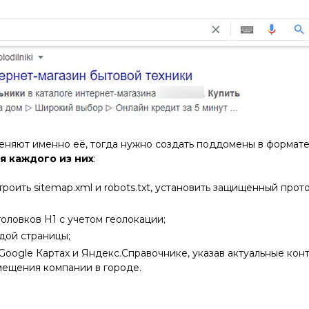
еняют именно её, тогда нужно создать поддомены в формат
я каждого из них
:
оить sitemap.xml и robots.txt, установить защищенный прот
аголовков Н1 с учетом геолокации;
дой страницы;
oogle Картах и Яндекс.Справочнике, указав актуальные конт
мещения компании в городе.