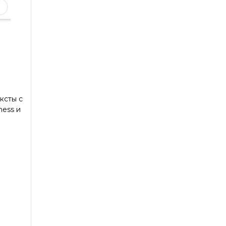
ксты с
ness и