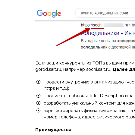
Если ваши конкуренты из ТОПа выдачи прим
gorod.sait.ru, например sochi.sait.ru.
Далее дл
провести внутреннюю оптимизацию (настр
https и т.д.);
прописать шаблоны Title, Description и з
разработать уникальный контент для каж
зарегистрировать филиалы/компанию на G
номер телефона, адрес физического раз
Преимущества
: