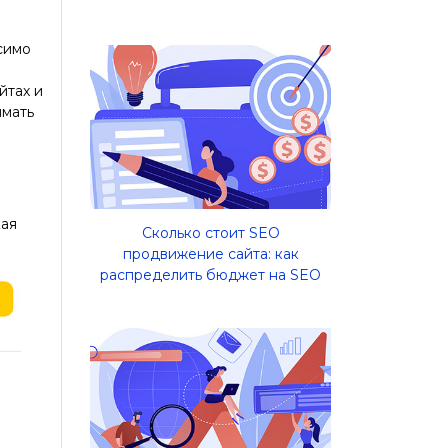
симо
йтах и
имать
кая
Сколько стоит SEO
продвижение сайта: как
распределить бюджет на SEO