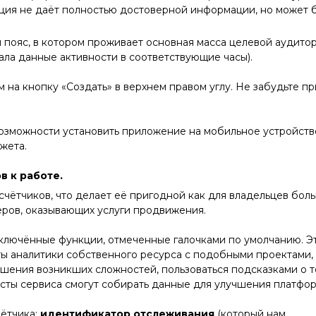
ция не даёт полностью достоверной информации, но может 
 пояс, в котором проживает основная масса целевой аудитор
ала данные активности в соответствующие часы).
на кнопку «Создать» в верхнем правом углу. Не забудьте пр
возможности установить приложение на мобильное устройств
жета.
в к работе.
счётчиков, что делает её пригодной как для владельцев бол
серов, оказывающих услуги продвижения.
ключённые функции, отмеченные галочками по умолчанию. Э
ты аналитики собственного ресурса с подобными проектами,
шения возникших сложностей, пользоваться подсказками о т
исты сервиса смогут собирать данные для улучшения платфо
чётчика:
идентификатор отслеживания
(который нам