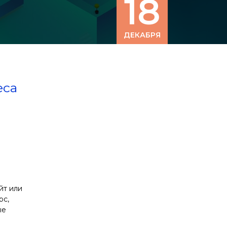
18
ДЕКАБРЯ
еса
йт или
рс,
ые