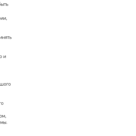
быть
ии,
инять
о и
ьшого
то
ом,
рмы.