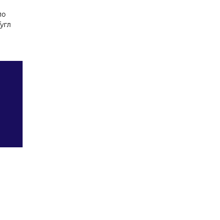
ло
угл